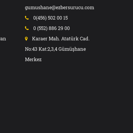
gumushane@ezbersurucu.com
0(456) 502 00 15
0 (552) 886 29 00
van
Karaer Mah. Atatürk Cad.
No:43 Kat:2,3,4 Gümüşhane
Merkez