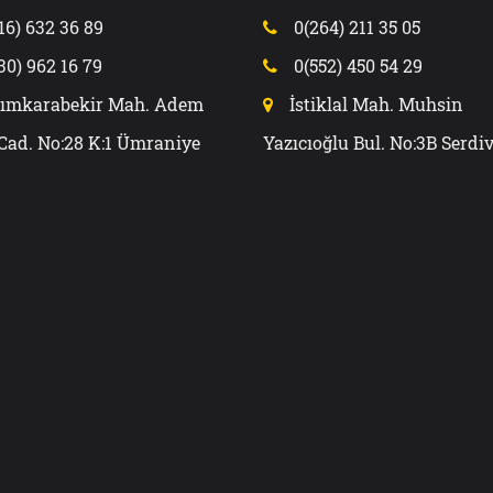
16) 632 36 89
0(264) 211 35 05
30) 962 16 79
0(552) 450 54 29
ımkarabekir Mah. Adem
İstiklal Mah. Muhsin
Cad. No:28 K:1 Ümraniye
Yazıcıoğlu Bul. No:3B Serdi