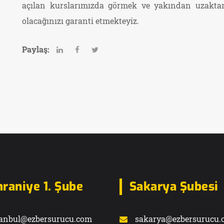
açılan kurslarımızda görmek ve yakından uzaktan
olacağınızı garanti etmekteyiz.
Paylaş:
raniye 1. Şube
Sakarya Şubesi
tanbul@ezbersurucu.com
sakarya@ezbersurucu.