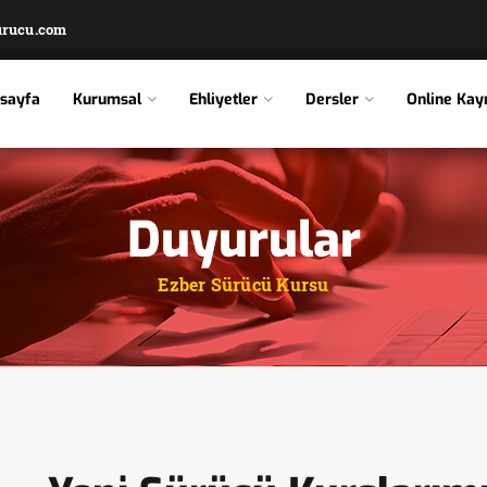
urucu.com
sayfa
Kurumsal
Ehliyetler
Dersler
Online Kayı
Duyurular
Ezber Sürücü Kursu