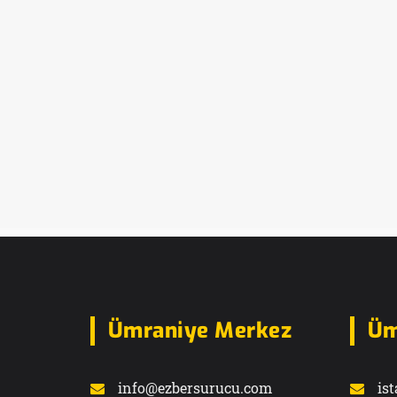
Ümraniye Merkez
Üm
info@ezbersurucu.com
is