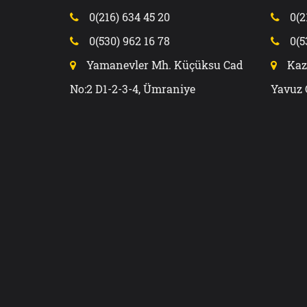
0(216) 634 45 20
0(2
0(530) 962 16 78
0(5
Yamanevler Mh. Küçüksu Cad
Kaz
No:2 D1-2-3-4, Ümraniye
Yavuz 