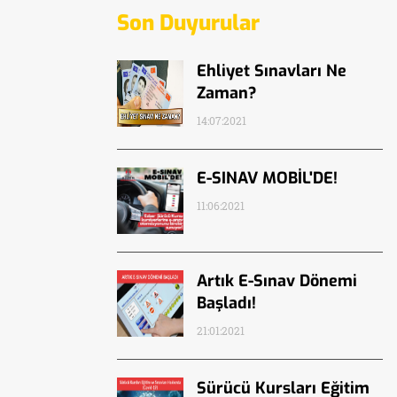
Son Duyurular
Ehliyet Sınavları Ne
Zaman?
14:07:2021
E-SINAV MOBİL'DE!
11:06:2021
Artık E-Sınav Dönemi
Başladı!
21:01:2021
Sürücü Kursları Eğitim