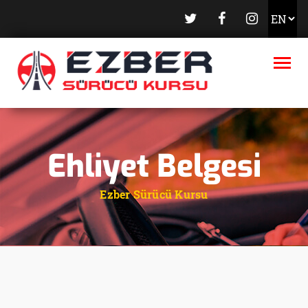
ANASAYFA
KURUMSAL
EHLIYETLER
DERSLER
ONLINE KAYIT
Ehliyet Belgesi
E-SINAV
Ezber Sürücü Kursu
GALERI
BLOG
SSS
İLETIŞIM