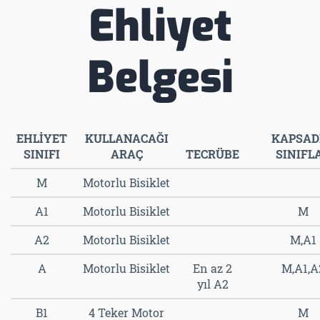
Ehliyet
Belgesi
EHLİYET
KULLANACAĞI
KAPSAD
SINIFI
ARAÇ
TECRÜBE
SINIFL
M
Motorlu Bisiklet
A1
Motorlu Bisiklet
M
A2
Motorlu Bisiklet
M,A1
A
Motorlu Bisiklet
En az 2
M,A1,A
yıl A2
B1
4 Teker Motor
M