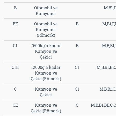
B
Otomobil ve
M,B1,
Kamyonet
BE
Otomobil ve
B
M,B1,F,
Kamyonet
(Römork)
C1
7500kg'a kadar
B
M,B,B1,
Kamyon ve
Çekici
C1E
12000g'a kadar
C1
M,B,B1,BE,
Kamyon ve
Çekici(Römork)
C
Kamyon ve
C1
M,B,B1,C
Çekici
CE
Kamyon ve
C
M,B,B1,BE,C,C
Çekici(Römork)