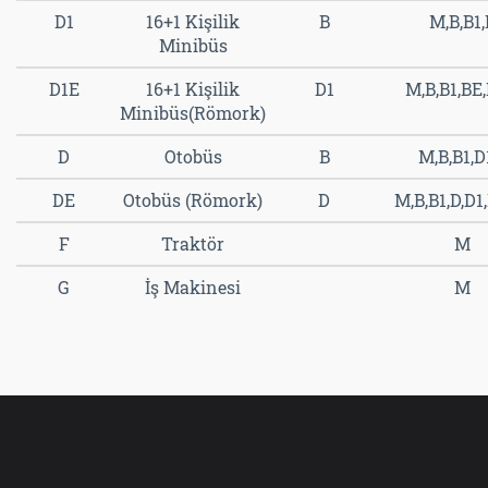
D1
16+1 Kişilik
B
M,B,B1,
Minibüs
D1E
16+1 Kişilik
D1
M,B,B1,BE,
Minibüs(Römork)
D
Otobüs
B
M,B,B1,D
DE
Otobüs (Römork)
D
M,B,B1,D,D1
F
Traktör
M
G
İş Makinesi
M